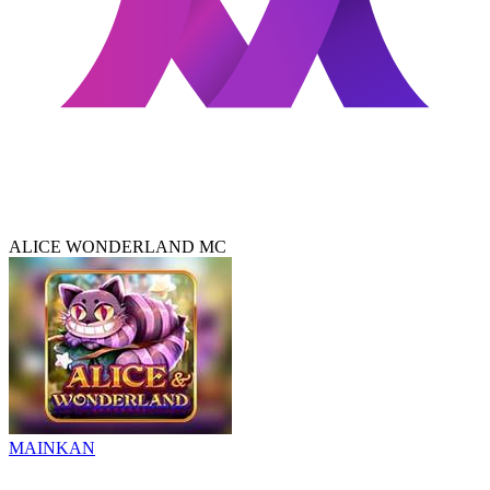
ALICE WONDERLAND MC
MAINKAN