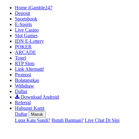
Home iGamble247
Deposit
Sportsbook
E-Sports
Live Casino
Slot Games
IDN E-Lottery
POKER
ARCADE
Togel
RTP Slots
Link Alternatif
Promosi
Bolatangkas
Withdraw
Daftar
Download Android
Referral
Hubungi Kami
Daftar
Masuk
Lupa Kata Sandi?
Butuh Bantuan?
Live Chat Di Sini