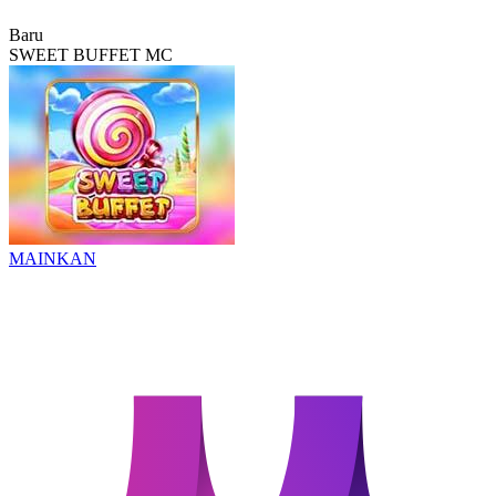
Baru
SWEET BUFFET MC
MAINKAN