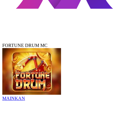
FORTUNE DRUM MC
MAINKAN