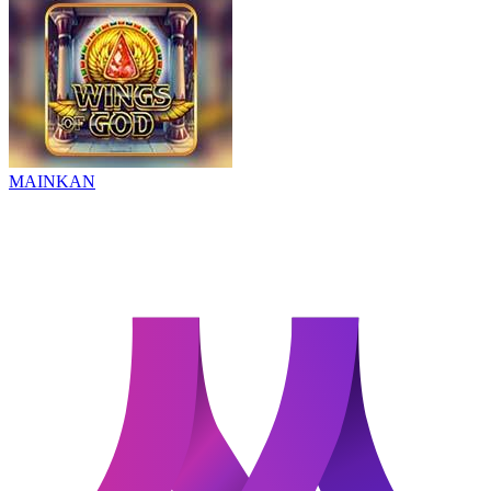
MAINKAN