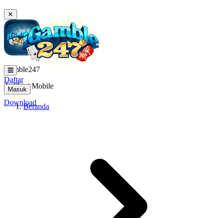
✕
igamble247
Daftar
Aplikasi Mobile
Masuk
Download
Beranda