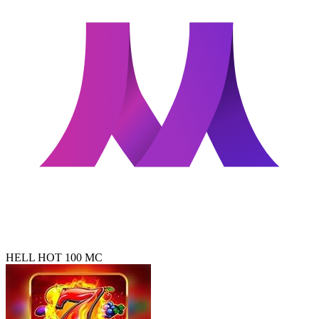
HELL HOT 100 MC