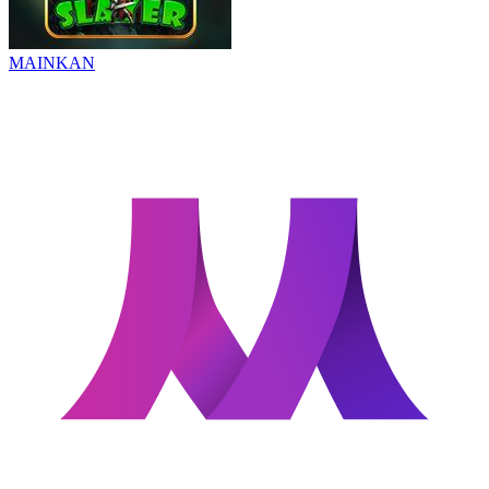
MAINKAN