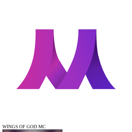
WINGS OF GOD MC