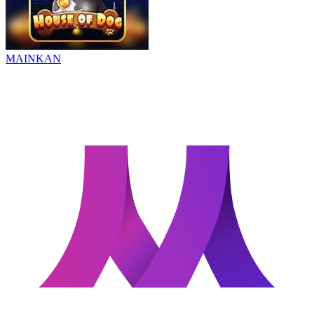
MAINKAN