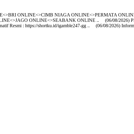
NE<>BRI ONLINE<>CIMB NIAGA ONLINE<>PERMATA ONL
NLINE<>JAGO ONLINE<>SEABANK ONLINE ..
(06/08/2026)
P
rnatif Resmi : https://shortku.id/igamble247-gg ..
(06/08/2026)
Inform