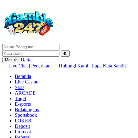
Daftar
Masuk
Live Chat
|
Penarikan
|
Hubungi Kami
|
Lupa Kata Sandi?
Beranda
Live Casino
Slots
ARCADE
Togel
E-sports
Bolatangkas
Sportsbook
POKER
Deposit
Promosi
Referral