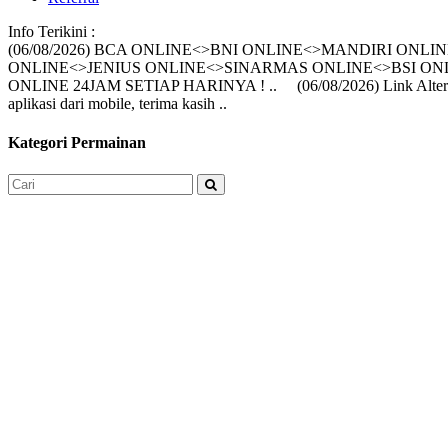
Info Terikini :
(06/08/2026)
BCA ONLINE<>BNI ONLINE<>MANDIRI ONLI
ONLINE<>JENIUS ONLINE<>SINARMAS ONLINE<>BSI O
ONLINE 24JAM SETIAP HARINYA ! ..
(06/08/2026)
Link Alte
aplikasi dari mobile, terima kasih ..
Kategori Permainan