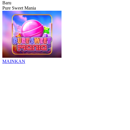
Baru
Pure Sweet Mania
MAINKAN