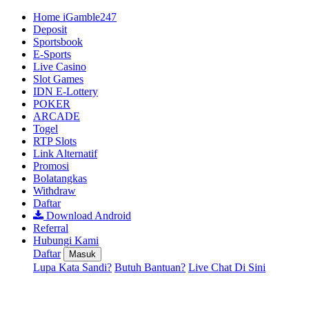
Home iGamble247
Deposit
Sportsbook
E-Sports
Live Casino
Slot Games
IDN E-Lottery
POKER
ARCADE
Togel
RTP Slots
Link Alternatif
Promosi
Bolatangkas
Withdraw
Daftar
Download Android
Referral
Hubungi Kami
Daftar
Masuk
Lupa Kata Sandi?
Butuh Bantuan?
Live Chat Di Sini