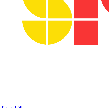
EKSKLUSIF