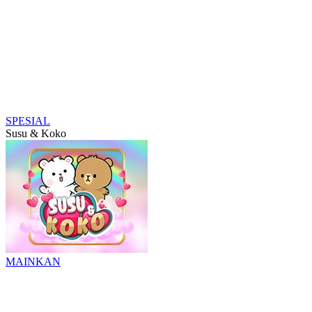
SPESIAL
Susu & Koko
MAINKAN