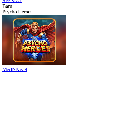
SPESIAL
Baru
Psycho Heroes
MAINKAN