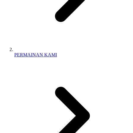
PERMAINAN KAMI