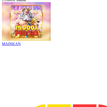
MAINKAN