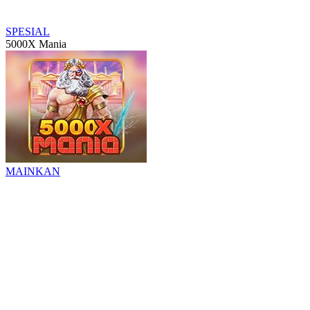
SPESIAL
5000X Mania
MAINKAN