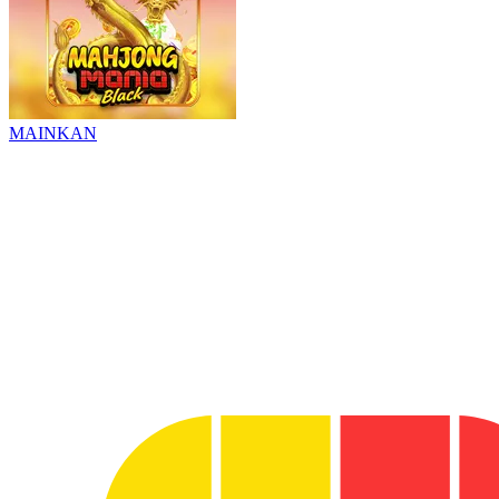
MAINKAN