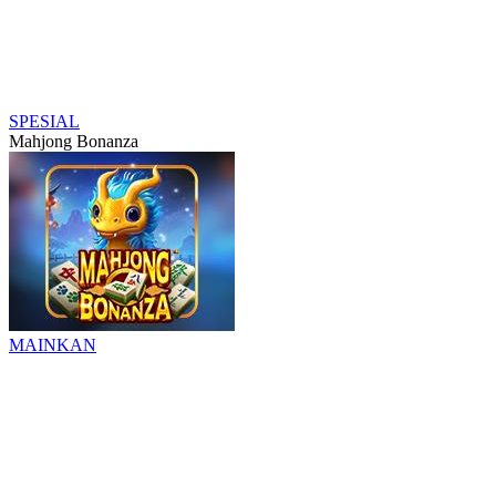
SPESIAL
Mahjong Bonanza
MAINKAN